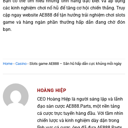
Bạn có thể tìm hiểu những tính năng đặc biệt và áp dụng
các kinh nghiệm chơi nổ hũ để tăng cơ hội chiến thắng. Truy
cập ngay website AE888 để tận hưởng trải nghiệm chơi slots
game và hàng ngàn phần thưởng hấp dẫn đang chờ đón
bạn.
Home
-
Casino
-
Slots game AE888 – Săn hũ hấp dẫn cực khủng mỗi ngày
HOÀNG HIỆP
CEO Hoàng Hiệp là người sáng lập và lãnh
đạo sàn cược AE888.Parts, một nền tảng
cá cược trực tuyến hàng đầu. Với tầm nhìn
chiến lược và kinh nghiệm dày dặn trong
lĩnh vực cá cược, ông đã đưa AE888.Parts