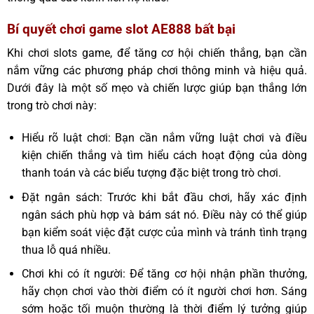
Bí quyết chơi game slot AE888 bất bại
Khi chơi slots game, để tăng cơ hội chiến thắng, bạn cần
nắm vững các phương pháp chơi thông minh và hiệu quả.
Dưới đây là một số mẹo và chiến lược giúp bạn thắng lớn
trong trò chơi này:
Hiểu rõ luật chơi: Bạn cần nắm vững luật chơi và điều
kiện chiến thắng và tìm hiểu cách hoạt động của dòng
thanh toán và các biểu tượng đặc biệt trong trò chơi.
Đặt ngân sách: Trước khi bắt đầu chơi, hãy xác định
ngân sách phù hợp và bám sát nó. Điều này có thể giúp
bạn kiểm soát việc đặt cược của mình và tránh tình trạng
thua lỗ quá nhiều.
Chơi khi có ít người: Để tăng cơ hội nhận phần thưởng,
hãy chọn chơi vào thời điểm có ít người chơi hơn. Sáng
sớm hoặc tối muộn thường là thời điểm lý tưởng giúp