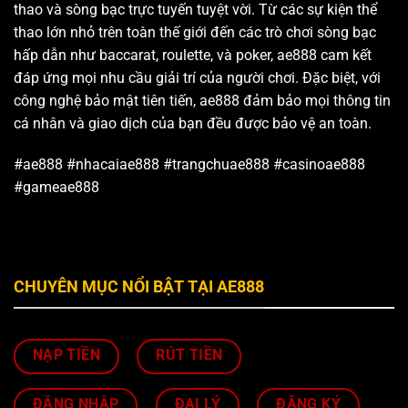
thao và sòng bạc trực tuyến tuyệt vời. Từ các sự kiện thể
thao lớn nhỏ trên toàn thế giới đến các trò chơi sòng bạc
hấp dẫn như baccarat, roulette, và poker, ae888 cam kết
đáp ứng mọi nhu cầu giải trí của người chơi. Đặc biệt, với
công nghệ bảo mật tiên tiến, ae888 đảm bảo mọi thông tin
cá nhân và giao dịch của bạn đều được bảo vệ an toàn.
#ae888 #nhacaiae888 #trangchuae888 #casinoae888
#gameae888
CHUYÊN MỤC NỔI BẬT TẠI AE888
NẠP TIỀN
RÚT TIỀN
ĐĂNG NHẬP
ĐẠI LÝ
ĐĂNG KÝ