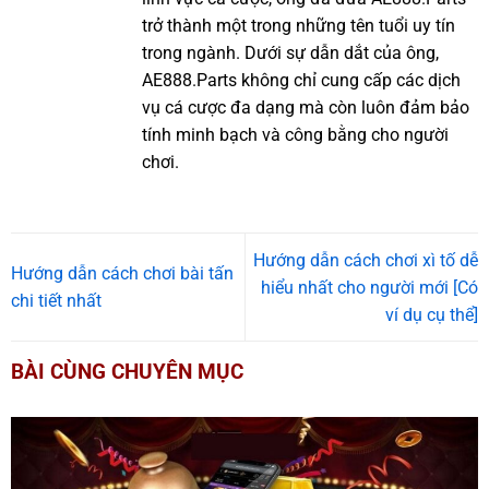
trở thành một trong những tên tuổi uy tín
trong ngành. Dưới sự dẫn dắt của ông,
AE888.Parts không chỉ cung cấp các dịch
vụ cá cược đa dạng mà còn luôn đảm bảo
tính minh bạch và công bằng cho người
chơi.
Hướng dẫn cách chơi xì tố dễ
Hướng dẫn cách chơi bài tấn
hiểu nhất cho người mới [Có
chi tiết nhất
ví dụ cụ thể]
BÀI CÙNG CHUYÊN MỤC