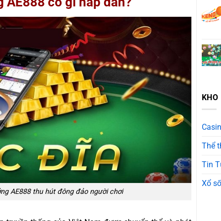
g AE888 có gì hấp dẫn?
KHO
Casi
Thể t
Tin T
Xổ s
ng AE888 thu hút đông đảo người chơi