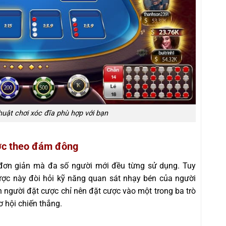
huật chơi xóc đĩa phù hợp với bạn
ược theo đám đông
đơn giản mà đa số người mới đều từng sử dụng. Tuy
lược này đòi hỏi kỹ năng quan sát nhạy bén của người
h người đặt cược chỉ nên đặt cược vào một trong ba trò
ơ hội chiến thắng.