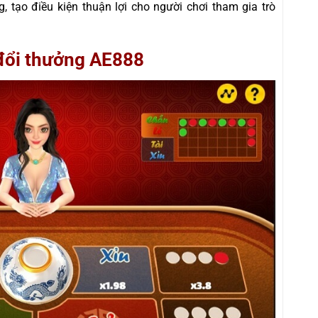
 tạo điều kiện thuận lợi cho người chơi tham gia trò
 đổi thưởng AE888