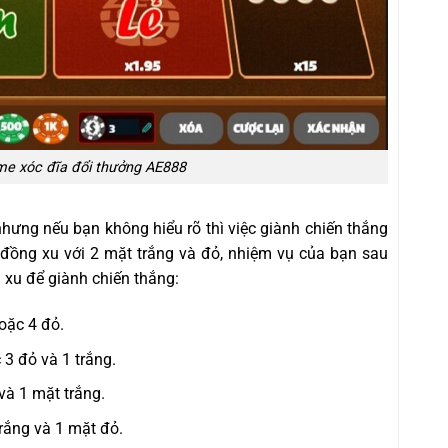
me xóc đĩa đổi thưởng AE888
nhưng nếu bạn không hiểu rõ thì việc giành chiến thắng
 đồng xu với 2 mặt trắng và đỏ, nhiệm vụ của bạn sau
 xu để giành chiến thắng:
oặc 4 đỏ.
 3 đỏ và 1 trắng.
và 1 mặt trắng.
rắng và 1 mặt đỏ.