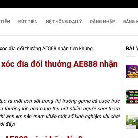
 TIỀN
RÚT TIỀN
HỆ THỐNG ĐẠI LÝ
ĐĂNG NHẬP
ĐĂNG 
xóc đĩa đổi thưởng AE888 nhận tiền khủng
BÀI 
 xóc đĩa đổi thưởng AE888 nhận
ạo ra một cơn sốt trong thị trường game cá cược trực
 ăn thưởng lớn nên càng thu hút nhiều người chơi tham
c thì anh em nên tham khảo một số kinh nghiệm khi chơi
ới đây!