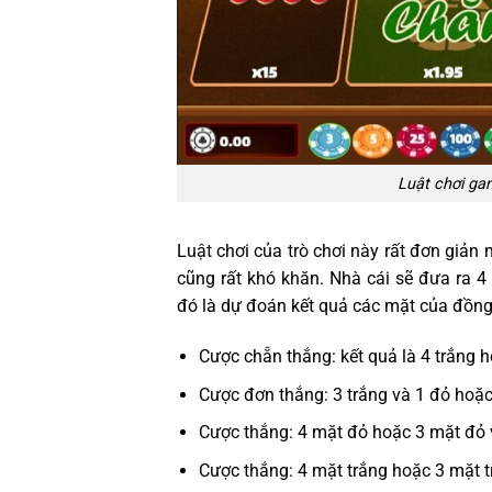
Luật chơi ga
Luật chơi của trò chơi này rất đơn giản 
cũng rất khó khăn. Nhà cái sẽ đưa ra 4
đó là dự đoán kết quả các mặt của đồng
Cược chẵn thắng: kết quả là 4 trắng h
Cược đơn thắng: 3 trắng và 1 đỏ hoặc
Cược thắng: 4 mặt đỏ hoặc 3 mặt đỏ 
Cược thắng: 4 mặt trắng hoặc 3 mặt t