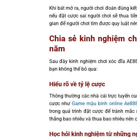
Khi bát mở ra, người chơi đoán đúng kế
nếu đặt cược sai người chơi sẽ thua tiề
gian để người chơi tìm được quy luật nê
Chia sẻ kinh nghiệm ch
năm
Sau đây kinh nghiệm chơi xóc đĩa AE8
bạn không thể bỏ qua:
Hiểu rõ về tỷ lệ cược
Thông thường các nhà cái trực tuyến cun
cược như
Game mậu binh online Ae88
trong quá trình đặt cược để tránh mắc 
thắng bao nhiêu và thua bao nhiêu nên c
Học hỏi kinh nghiệm từ những ng