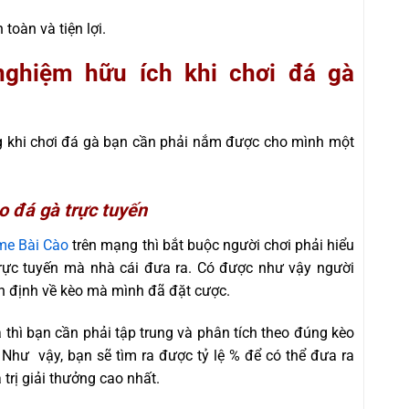
toàn và tiện lợi.
nghiệm hữu ích khi chơi đá gà
 khi chơi đá gà bạn cần phải nắm được cho mình một
 đá gà trực tuyến
e Bài Cào
trên mạng thì bắt buộc người chơi phải hiểu
ực tuyến mà nhà cái đưa ra. Có được như vậy người
n định về kèo mà mình đã đặt cược.
 thì bạn cần phải tập trung và phân tích theo đúng kèo
Như vậy, bạn sẽ tìm ra được tỷ lệ % để có thể đưa ra
trị giải thưởng cao nhất.