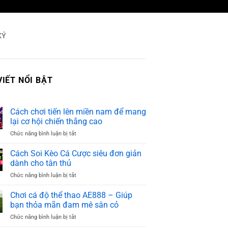
KÝ
VIẾT NỔI BẬT
Cách chơi tiến lên miền nam để mang
lại cơ hội chiến thắng cao
Chức năng bình luận bị tắt
ở
Cách
chơi
Cách Soi Kèo Cá Cược siêu đơn giản
tiến
dành cho tân thủ
lên
Chức năng bình luận bị tắt
ở
miền
Cách
nam
Soi
Chơi cá độ thể thao AE888 – Giúp
để
Kèo
mang
bạn thỏa mãn đam mê sân cỏ
Cá
lại
Chức năng bình luận bị tắt
ở
Cược
cơ
Chơi
siêu