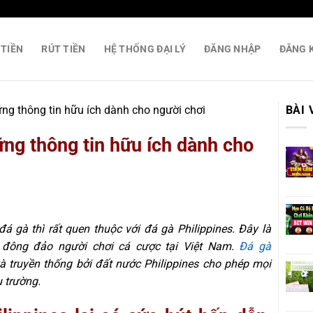
 TIỀN
RÚT TIỀN
HỆ THỐNG ĐẠI LÝ
ĐĂNG NHẬP
ĐĂNG 
ng thông tin hữu ích dành cho người chơi
BÀI 
ững thông tin hữu ích dành cho
đá gà thì rất quen thuộc với đá gà Philippines. Đây là
đông đảo người chơi cá cược tại Việt Nam.
Đá gà
à truyền thống bởi đất nước Philippines cho phép mọi
u trường.