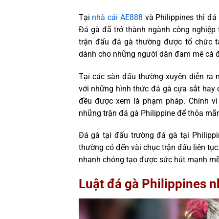
Tại
nhà cái AE888
và Philippines thì đá
Đá gà đã trở thành ngành công nghiệp t
trận đấu đá gà thường được tổ chức tạ
dành cho những người dân đam mê cá độ 
Tại các sàn đấu thường xuyên diễn ra 
với những hình thức đá gà cựa sắt hay đ
đều được xem là phạm pháp. Chính vì
những trận đá gà Philippine để thỏa mãn
Đá gà tại đấu trường đá gà tại Philip
thường có đến vài chục trận đấu liên tục.
nhanh chóng tạo được sức hút mạnh mẽ 
Luật đá gà Philippines 