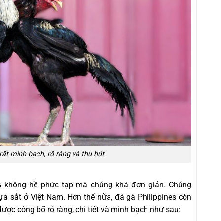
rất minh bạch, rõ ràng và thu hút
es không hề phức tạp mà chúng khá đơn giản. Chúng
ựa sắt ở Việt Nam. Hơn thế nữa, đá gà Philippines còn
được công bố rõ ràng, chi tiết và minh bạch như sau: