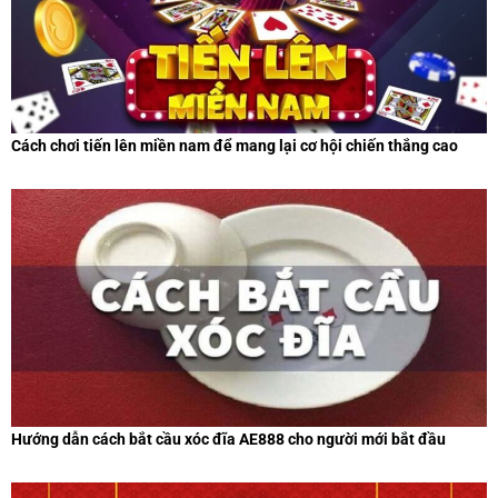
Cách chơi tiến lên miền nam để mang lại cơ hội chiến thắng cao
Hướng dẫn cách bắt cầu xóc đĩa AE888 cho người mới bắt đầu