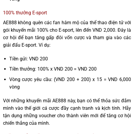
100% thưởng E-sport
AE888 không quên các fan hâm mộ của thể thao điện tử với
gói khuyến mãi 100% cho E-sport, lên đến VND 2,000. Đây là
cơ hội để bạn tăng gấp đôi vốn cược và tham gia vào các
giải đấu E-sport. Ví dụ:
Tiền gửi: VND 200
Tiền thưởng: 100% x VND 200 = VND 200
Vòng cược yêu cầu: (VND 200 + 200) x 15 = VND 6,000
vòng
Với những khuyến mãi AE888 này, bạn có thể thỏa sức đắm
mình vào thế giới cá cược đầy cạnh tranh và kịch tính. Hãy
tận dụng những voucher cho thành viên mới để tăng cơ hội
chiến thắng của mình.