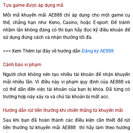
Tựa game được áp dụng mã
Mỗi mã khuyến mãi AE888 chỉ áp dụng cho một game cụ
thể, chẳng hạn như Keno, Casino, hoặc E-sport. Để tránh
nhầm lẫn không đáng có thì bạn hãy đọc kỹ điều khoản để
sử dụng đúng cách và nhận thưởng tối đa.
==> Xem Thêm tại đây về hướng dẫn
Đăng ký AE888
Cảnh báo vi phạm
Người chơi không nên tạo nhiều tài khoản để nhận khuyến
mãi nhiều lần. Vì điều này vi phạm quy định của AE888 và
có thể dẫn đến việc tài khoản của bạn bị khóa. Đã từng có
trường hợp này xảy ra và chủ tài khoản bị mất acc.
Hướng dẫn rút tiền thưởng khi chiến thắng từ khuyến mãi
Sau khi bạn đã hoàn thành các điều kiện cần thiết để rút
tiền thưởng từ khuyến mãi AE888 thì hãy làm theo hướng