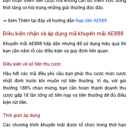
bạn nhận thêm tiền cược mà không cần bỏ thêm vốn, đồng
thời tăng cơ hội trúng những giải thưởng độc đắc.
⇒ Xem Thêm tại đây về hướng dẫn
Nạp tiền AE888
Điều kiện nhận và áp dụng mã khuyến mãi AE888
Khuyến mãi AE888 hấp dẫn nhưng để sử dụng hiệu quả thì
bạn cần nắm rõ các điều kiện và quy định liên quan:
Điều kiện về số tiền thu cược
Hầu hết các mã đều yêu cầu bạn phải thu cược mức cược
nhất định trước khi muốn rút tiền thưởng. Ví dụ, với gói
thưởng 188% chào mừng, bạn cần hoàn thành doanh thu
cược gấp 18 lần tổng số tiền nạp và tiền thưởng để đủ điều
kiện rút tiền.
Thời gian áp dụng
Các chương trình khuyến mãi được tổ chức trong thời hạn