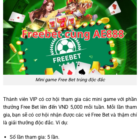
Mini game Free Bet trúng độc đắc
Thành viên VIP có cơ hội tham gia các mini game với phần
thưởng Free Bet lên đến VND 5,000 mỗi tuần. Mỗi lần tham
gia, bạn sẽ có cơ hội nhận được các vé Free Bet và thậm chí
là giải thưởng độc đắc. Ví dụ:
Số lần tham gia: 5 lần.