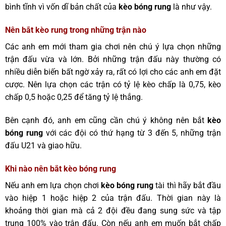
bình tĩnh vì vốn dĩ bản chất của
kèo bóng rung
là như vậy.
Nên bắt kèo rung trong những trận nào
Các anh em mới tham gia chơi nên chú ý lựa chọn những
trận đấu vừa và lớn. Bởi những trận đấu này thường có
nhiều diễn biến bất ngờ xảy ra, rất có lợi cho các anh em đặt
cược. Nên lựa chọn các trận có tỷ lệ kèo chấp là 0,75, kèo
chấp 0,5 hoặc 0,25 để tăng tỷ lệ thắng.
Bên cạnh đó, anh em cũng cần chú ý không nên bắt
kèo
bóng rung
với các đội có thứ hạng từ 3 đến 5, những trận
đấu U21 và giao hữu.
Khi nào nên bắt kèo bóng rung
Nếu anh em lựa chọn chơi
kèo bóng rung
tài thì hãy bắt đầu
vào hiệp 1 hoặc hiệp 2 của trận đấu. Thời gian này là
khoảng thời gian mà cả 2 đội đều đang sung sức và tập
trung 100% vào trận đấu. Còn nếu anh em muốn bắt chấp