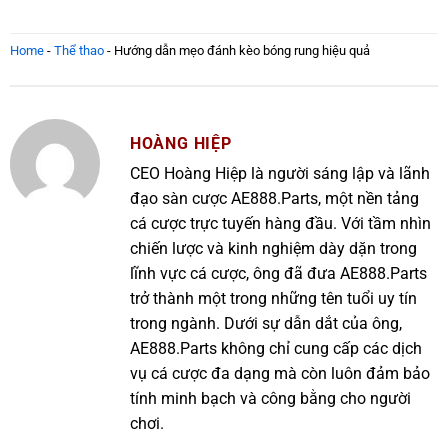
Home
-
Thể thao
-
Hướng dẫn mẹo đánh kèo bóng rung hiệu quả
HOÀNG HIỆP
CEO Hoàng Hiệp là người sáng lập và lãnh
đạo sàn cược AE888.Parts, một nền tảng
cá cược trực tuyến hàng đầu. Với tầm nhìn
chiến lược và kinh nghiệm dày dặn trong
lĩnh vực cá cược, ông đã đưa AE888.Parts
trở thành một trong những tên tuổi uy tín
trong ngành. Dưới sự dẫn dắt của ông,
AE888.Parts không chỉ cung cấp các dịch
vụ cá cược đa dạng mà còn luôn đảm bảo
tính minh bạch và công bằng cho người
chơi.