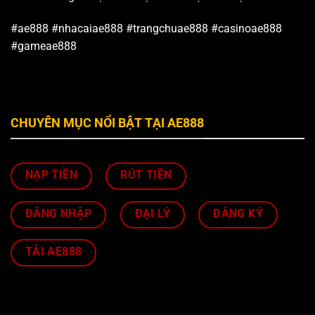
#ae888 #nhacaiae888 #trangchuae888 #casinoae888
#gameae888
CHUYÊN MỤC NỔI BẬT TẠI AE888
NẠP TIỀN
RÚT TIỀN
ĐĂNG NHẬP
ĐẠI LÝ
ĐĂNG KÝ
TẢI AE888