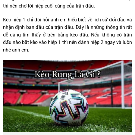
thì nên chờ tới hiệp cuối cùng của trận đấu.
Kèo hiệp 1 chỉ đòi hỏi anh em hiểu biết về lịch sử đối đầu và
nhận định ban đầu của trận đấu. Đây là những thông tin rất
dễ dàng tìm thấy ở trên bảng kèo đấu. Nếu không có trận
đấu nào bắt kèo vào hiệp 1 thì nên đánh hiệp 2 ngay và luôn
nhé anh em.