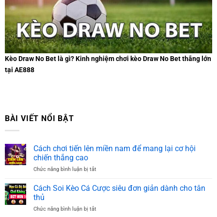
Kèo Draw No Bet là gì? Kinh nghiệm chơi kèo Draw No Bet thắng lớn
tại AE888
BÀI VIẾT NỔI BẬT
Cách chơi tiến lên miền nam để mang lại cơ hội
chiến thắng cao
Chức năng bình luận bị tắt
ở
Cách
chơi
Cách Soi Kèo Cá Cược siêu đơn giản dành cho tân
tiến
thủ
lên
Chức năng bình luận bị tắt
ở
miền