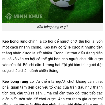
Kèo bóng rung là gì?
Kèo bóng rung
chính là cơ hội để người chơi thu hồi lại vốn
một cách nhanh chóng. Kèo này có tỷ lệ cược ít nhưng tiền
thắng nhận được lại rất nhiều. Trong lúc trận đấu đang diễn
ra, có vô vàn cơ hội có thể ghi bàn cho người chơi đặt cược
vào cửa tài. Bởi chỉ cần 1 trong hai đội ghi bàn thì người đặt
cược chắc chắn dành chiến thắng.
Kèo bóng rung
có ưu điểm là người chơi không cần thiết
phải quan tâm đến các yếu tố khác của trận đấu như thành
tích đội, cầu thủ ra sân, …mà chỉ cần theo dõi trực tiếp các
diễn biến trên sân để chơi cược…Anh em tham gia cược chỉ
cần quan tâm một điều duy nhất là tại thời điểm đặt cược, tỷ