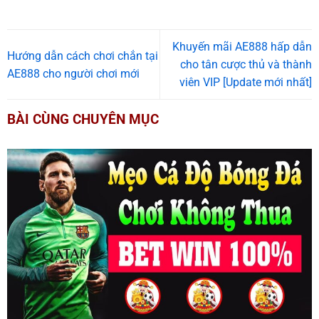
Khuyến mãi AE888 hấp dẫn
Hướng dẫn cách chơi chắn tại
cho tân cược thủ và thành
AE888 cho người chơi mới
viên VIP [Update mới nhất]
BÀI CÙNG CHUYÊN MỤC