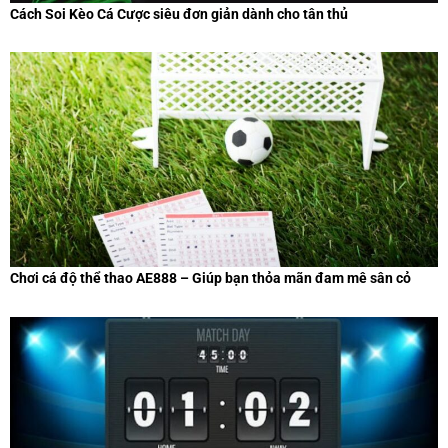
Cách Soi Kèo Cá Cược siêu đơn giản dành cho tân thủ
Chơi cá độ thể thao AE888 – Giúp bạn thỏa mãn đam mê sân cỏ